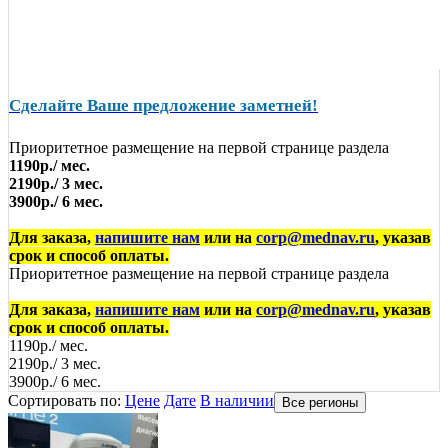
Сделайте Ваше предложение заметней!
Приоритетное размещение на первой странице раздела
1190р./ мес.
2190р./ 3 мес.
3900р./ 6 мес.
Для заказа,
напишите нам
или на
corp@mednav.ru
, указав
срок и способ оплаты.
Приоритетное размещение на первой странице раздела
Для заказа,
напишите нам
или на
corp@mednav.ru
, указав
срок и способ оплаты.
1190р./ мес.
2190р./ 3 мес.
3900р./ 6 мес.
Сортировать по:
Цене
Дате
В наличии
Все регионы