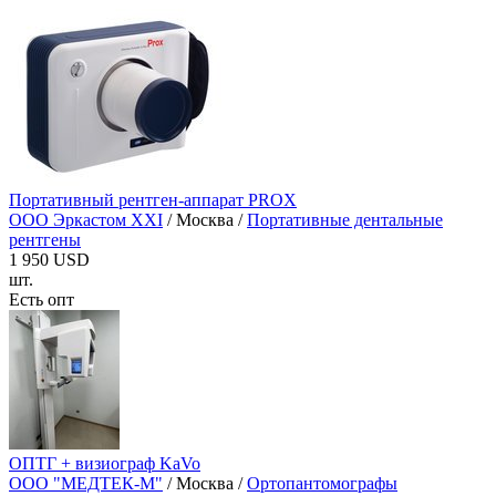
Портативный рентген-аппарат PROX
ООО Эркастом XXI
/ Москва /
Портативные дентальные
рентгены
1 950 USD
шт.
Есть опт
ОПТГ + визиограф KaVo
ООО "МЕДТЕК-М"
/ Москва /
Ортопантомографы