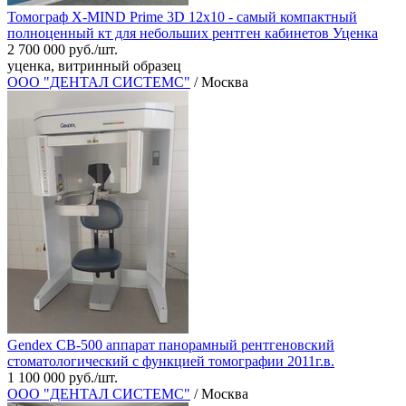
Томограф X-MIND Prime 3D 12x10 - самый компактный
полноценный кт для небольших рентген кабинетов Уценка
2 700 000 руб./шт.
уценка, витринный образец
ООО "ДЕНТАЛ СИСТЕМС"
/ Москва
Gendex CB-500 аппарат панорамный рентгеновский
стоматологический с функцией томографии 2011г.в.
1 100 000 руб./шт.
ООО "ДЕНТАЛ СИСТЕМС"
/ Москва