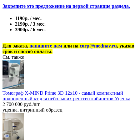
Закрепите это предложение на первой странице раздела.
1190р. / мес.
2190р. / 3 мес.
3900р. / 6 мес.
Для заказа,
напишите нам
или на
corp@mednav.ru
, указав
срок и способ оплаты.
См. также
Томограф X-MIND Prime 3D 12x10 - самый компактный
полноценный кт для небольших рентген кабинетов Уценка
2 700 000 руб./шт.
уценка, витринный образец