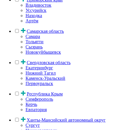
Владивосток
Уссурийск
Находка
Артём
Самарская область
Самара
Тольятти
Сызрань
Новокуйбышевск
Свердловская область
Екатеринбург
Нижний Тагил
Каменск-Уральский
Первоуральск
Республика Крым
Симферополь
Керчь
Евпатория
Ханты-Мансийский автономный округ
Сургут