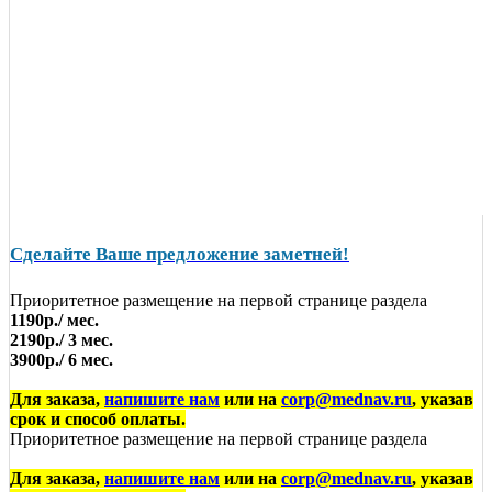
Сделайте Ваше предложение заметней!
Приоритетное размещение на первой странице раздела
1190р./ мес.
2190р./ 3 мес.
3900р./ 6 мес.
Для заказа,
напишите нам
или на
corp@mednav.ru
, указав
срок и способ оплаты.
Приоритетное размещение на первой странице раздела
Для заказа,
напишите нам
или на
corp@mednav.ru
, указав