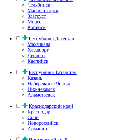
Челябинск
Магнитогорск
Златоуст
Миасс
Копейск
Республика Дагестан
Махачкала
Хасавюрт
Дербент
Каспийск
Республика Татарстан
Казань
Набережные Челны
Нижнекамск
Альметьевск
Краснодарский край
Краснодар
Сочи
Новороссийск
Армавир
Приморский край