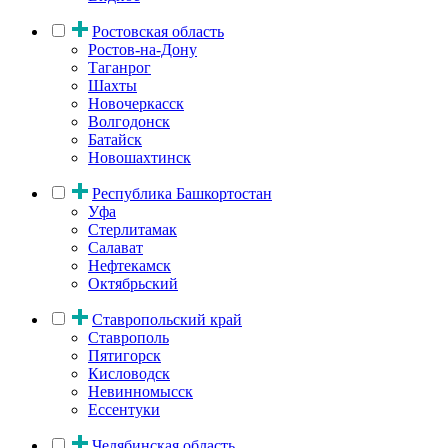
Ростовская область
Ростов-на-Дону
Таганрог
Шахты
Новочеркасск
Волгодонск
Батайск
Новошахтинск
Республика Башкортостан
Уфа
Стерлитамак
Салават
Нефтекамск
Октябрьский
Ставропольский край
Ставрополь
Пятигорск
Кисловодск
Невинномысск
Ессентуки
Челябинская область