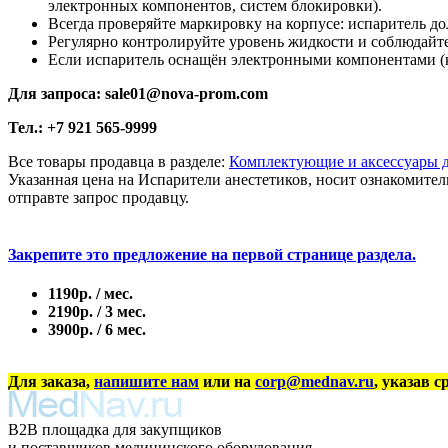
электронных компонентов, систем блокировки).
Всегда проверяйте маркировку на корпусе: испаритель д
Регулярно контролируйте уровень жидкости и соблюдайт
Если испаритель оснащён электронными компонентами (ка
Для запроса: sale01@nova-prom.com
Тел.: +7 921 565-9999
Все товары продавца в разделе:
Комплектующие и аксессуары 
Указанная цена на Испарители анестетиков, носит ознакомите
отправте запрос продавцу.
Закрепите это предложение на первой странице раздела.
1190р. / мес.
2190р. / 3 мес.
3900р. / 6 мес.
Для заказа,
напишите нам
или на
corp@mednav.ru
, указав с
B2B площадка для закупщиков
и поставщиков медицинского оборудования,