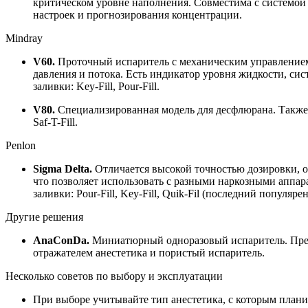
критическом уровне наполнения. Совместима с системой 
настроек и прогнозирования концентрации.
Mindray
V60.
Проточный испаритель с механическим управлением.
давления и потока. Есть индикатор уровня жидкости, си
заливки: Key-Fill, Pour-Fill.
V80.
Специализированная модель для десфлюрана. Также 
Saf-T-Fill.
Penlon
Sigma Delta.
Отличается высокой точностью дозировки, осо
что позволяет использовать с разными наркозными аппар
заливки: Pour-Fill, Key-Fill, Quik-Fil (последний популяр
Другие решения
AnaConDa.
Миниатюрный одноразовый испаритель. Пред
отражателем анестетика и пористый испаритель.
Несколько советов по выбору и эксплуатации
При выборе учитывайте тип анестетика, с которым плани