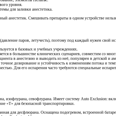
вого уровня.
темы для заливки анестетика.
ый анестетик. Смешивать препараты в одном устройстве нельзя 
(давление паров, летучесть), поэтому под каждый нужен свой и
льзуется в базовых и учебных учреждениях.
ется в большинстве клинических сценариев, совместим со мно
циента в анестезию и выводить из неё, популярен в детской и а
 точное дозирование и устойчивость к изменениям потока и тем
естью. Для его испарения часто требуются специальные испарите
а, изофлурана, севофлурана. Имеет систему Auto Exclusion: вк
ние «T» для безопасной транспортировки.
нная для десфлюрана. Оснащена подогревом, встроенной батарее