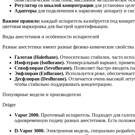
Регулятор со шкалой концентрации
для установки целе
Адаптеры
для подключения к наркозному аппарату и сис
Важное правило:
каждый испаритель калибруется под конкретн
цветовая маркировка для быстрой идентификации.
Виды анестетиков и особенности испарителей
Разные анестетики имеют разные физико-химические свойства 
Галотан (Halothane).
Относительно стабилен, часто испо
Изофлуран (Isoflurane).
Универсальный вариант, применя
Севофлюран (Sevoflurane).
Позволяет быстро вводить па
Энфлюран (Enflurane).
Используется реже, обеспечивает
Десфлюран (Desflurane).
Отличается очень высокой летуч
чтобы стабильно поддерживать концентрацию.
Популярные модели и производители
Dräger
Vapor 2000.
Проточный испаритель. Подходит для галотан
одновременную подачу разных анестетиков. Есть положе
D-Vapor 3000.
Электронная модель, специально разработа