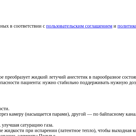
ных в соответствии с
пользовательским соглашением
и
политик
е преобразует жидкий летучий анестетик в парообразное состоян
опасности пациента: нужно стабильно поддерживать нужную дозу
ости.
ерез камеру (насыщается парами), другой — по байпасному канал
 улучшая сатурацию газа.
жидкости при испарении (латентное тепло), чтобы выходная ко
нование, элементы Пельтье.