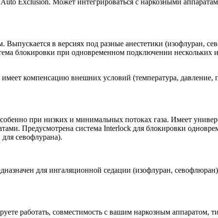
Auto Exclusion. Может интегрироваться с наркозными аппаратам
 Выпускается в версиях под разные анестетики (изофлуран, се
стема блокировки при одновременном подключении нескольких и
имеет компенсацию внешних условий (температура, давление, по
бенно при низких и минимальных потоках газа. Имеет универсаль
атами. Предусмотрена система Interlock для блокировки одновр
ен для севофлурана).
назначен для ингаляционной седации (изофлуран, севофлюран)
руете работать, совместимость с вашим наркозным аппаратом, т