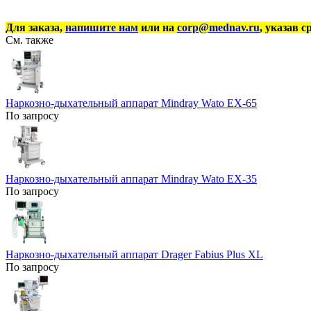
Для заказа,
напишите нам
или на
corp@mednav.ru
, указав с
См. также
Наркозно-дыхательный аппарат Mindray Wato EX-65
По запросу
Наркозно-дыхательный аппарат Mindray Wato EX-35
По запросу
Наркозно-дыхательный аппарат Drager Fabius Plus XL
По запросу