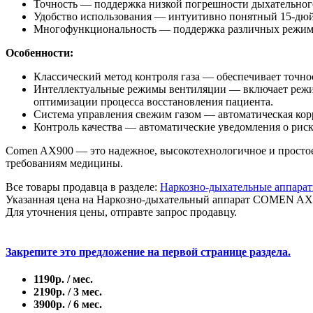
Точность — поддержка низкой погрешности дыхательного
Удобство использования — интуитивно понятный 15-дюй
Многофункциональность — поддержка различных режимов
Особенности:
Классический метод контроля газа — обеспечивает точнос
Интеллектуальные режимы вентиляции — включает режи
оптимизации процесса восстановления пациента.
Система управления свежим газом — автоматическая корр
Контроль качества — автоматические уведомления о риск
Comen AX900 — это надежное, высокотехнологичное и простое
требованиям медицины.
Все товары продавца в разделе:
Наркозно-дыхательные аппара
Указанная цена на Наркозно-дыхательный аппарат COMEN AX-9
Для уточнения цены, отправте запрос продавцу.
Закрепите это предложение на первой странице раздела.
1190р. / мес.
2190р. / 3 мес.
3900р. / 6 мес.