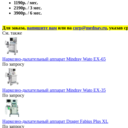
1190р. / мес.
2190р. / 3 мес.
3900р. / 6 мес.
Для заказа,
напишите нам
или на
corp@mednav.ru
, указав с
См. также
Наркозно-дыхательный аппарат Mindray Wato EX-65
По запросу
Наркозно-дыхательный аппарат Mindray Wato EX-35
По запросу
Наркозно-дыхательный аппарат Drager Fabius Plus XL
По запросу