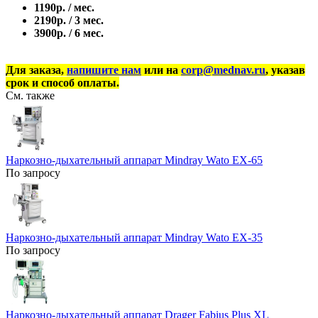
1190р. / мес.
2190р. / 3 мес.
3900р. / 6 мес.
Для заказа,
напишите нам
или на
corp@mednav.ru
, указав
срок и способ оплаты.
См. также
Наркозно-дыхательный аппарат Mindray Wato EX-65
По запросу
Наркозно-дыхательный аппарат Mindray Wato EX-35
По запросу
Наркозно-дыхательный аппарат Drager Fabius Plus XL