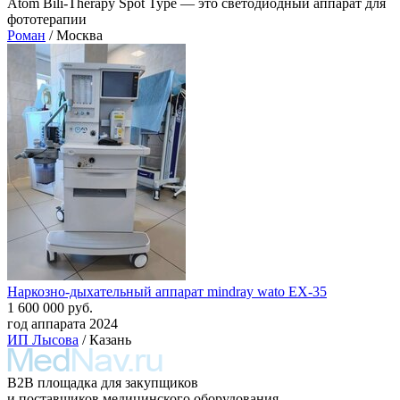
Atom Bili-Therapy Spot Type — это светодиодный аппарат для
фототерапии
Роман
/ Москва
Наркозно-дыхательный аппарат mindray wato EX-35
1 600 000 руб.
год аппарата 2024
ИП Лысова
/ Казань
B2B площадка для закупщиков
и поставщиков медицинского оборудования,