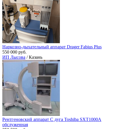
Наркозно-дыхательный аппарат Drager Fabius Plus
550 000 руб.
ИП Лысова
/ Казань
Рентгеновский аппарат С дуга Toshiba SXT1000A
обслуженная