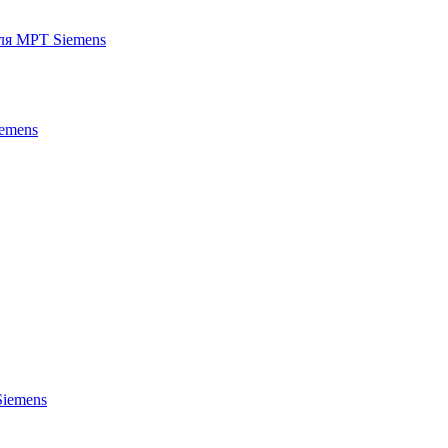
для МРТ Siemens
iemens
Siemens