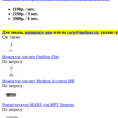
1190р. / мес.
2190р. / 3 мес.
3900р. / 6 мес.
Для заказа,
напишите нам
или на
corp@mednav.ru
, указав с
См. также
Инжектор для мрт OptiStar Elite
По запросу
Инжектор для мрт Medtron Accutron MR
По запросу
Реконструктор MARS для МРТ Siemens
По запросу