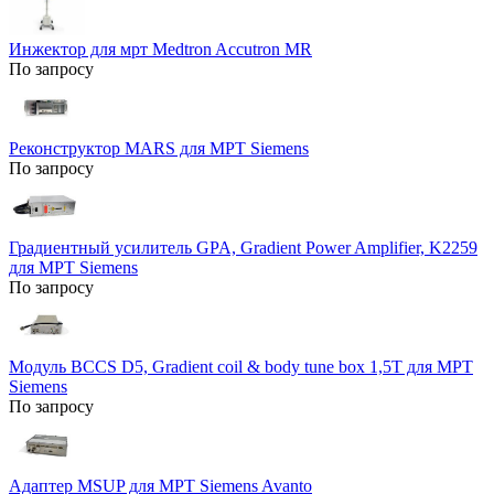
Инжектор для мрт Medtron Accutron MR
По запросу
Реконструктор MARS для МРТ Siemens
По запросу
Градиентный усилитель GPA, Gradient Power Amplifier, K2259
для МРТ Siemens
По запросу
Модуль BCCS D5, Gradient coil & body tune box 1,5Т для МРТ
Siemens
По запросу
Адаптер MSUP для МРТ Siemens Avanto