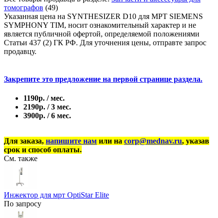
томографов
(49)
Указанная цена на SYNTHESIZER D10 для МРТ SIEMENS
SYMPHONY TIM, носит ознакомительный характер и не
является публичной офертой, определяемой положениями
Статьи 437 (2) ГК РФ. Для уточнения цены, отправте запрос
продавцу.
Закрепите это предложение на первой странице раздела.
1190р. / мес.
2190р. / 3 мес.
3900р. / 6 мес.
Для заказа,
напишите нам
или на
corp@mednav.ru
, указав
срок и способ оплаты.
См. также
Инжектор для мрт OptiStar Elite
По запросу