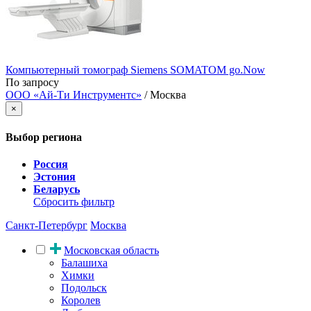
Компьютерный томограф Siemens SOMATOM go.Now
По запросу
ООО «Ай-Ти Инструментс»
/ Москва
×
Выбор региона
Россия
Эстония
Беларусь
Сбросить фильтр
Санкт-Петербург
Москва
Московская область
Балашиха
Химки
Подольск
Королев