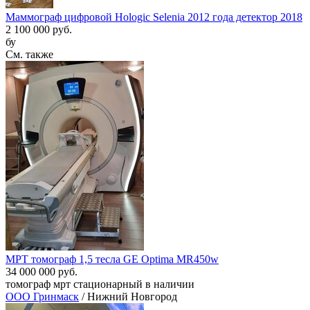
Маммограф цифровой Hologic Selenia 2012 года детектор 2018
2 100 000 руб.
бу
См. также
МРТ томограф 1,5 тесла GE Optima MR450w
34 000 000 руб.
томограф мрт стационарный в наличии
ООО Гринмаск
/ Нижний Новгород