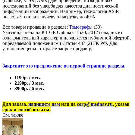
(Optidose, VISR, ASiR) для проведения низкодозовых
исследований без ущерба для качества диагностической
информации изображений. Например, технология ASiR
позволяет снизить лучевую нагрузку до 40%.
Все товары продавца в разделе:
Томографы
(30)
Указанная цена на КТ GE Optima CT520, 2012 года, носит
ознакомительный характер и не является публичной офертой,
определяемой положениями Статьи 437 (2) ГК РФ. Для
уточнения цены, отправте запрос продавцу.
Закрепите это предложение на первой странице раздела.
1190р. / мес.
2190р. / 3 мес.
3900р. / 6 мес.
Для заказа,
напишите нам
или на
corp@mednav.ru
, указав
срок и способ оплаты.
См. также