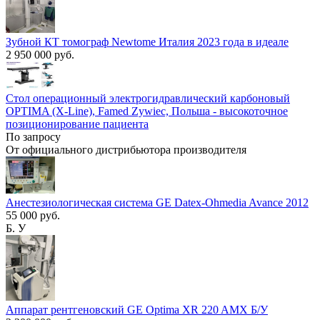
Зубной КТ томограф Newtome Италия 2023 года в идеале
2 950 000 руб.
Стол операционный электрогидравлический карбоновый
OPTIMA (X-Line), Famed Zywiec, Польша - высокоточное
позиционирование пациента
По запросу
От официального дистрибьютора производителя
Анестезиологическая система GE Datex-Ohmedia Avance 2012
55 000 руб.
Б. У
Аппарат рентгеновский GE Optima XR 220 AMX Б/У