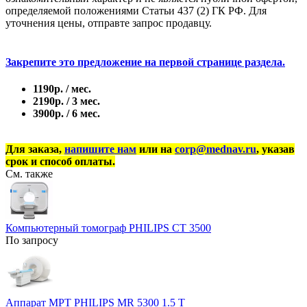
определяемой положениями Статьи 437 (2) ГК РФ. Для
уточнения цены, отправте запрос продавцу.
Закрепите это предложение на первой странице раздела.
1190р. / мес.
2190р. / 3 мес.
3900р. / 6 мес.
Для заказа,
напишите нам
или на
corp@mednav.ru
, указав
срок и способ оплаты.
См. также
Компьютерный томограф PHILIPS CT 3500
По запросу
Аппарат МРТ PHILIPS MR 5300 1.5 T