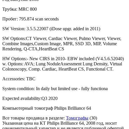
Трубка: MRC 800
Пробег: 795.874 scan seconds
SW Version: 3.5.5.22007 (iDose upgr. added in 2011)
SW Options:CT Viewer, Cardiac Viewer, Pulmo Viewer, Viewer,
Combine Images,Custom Image, MPR, SSD 3D, MIP, Volume
Rendering, Q-CTA,HeartBeat CS
HW Options:- New CIRS in 2010- EBW included (V4.5.6.52040)
w. Options: AVA; Lung NoduleAssessment Lung Density, Virtual
Colonoscopy, Comp. Cardiac, HeartBeat CS, Functional CT.
Accessories: TBC
System condition: In daily but limited use - fully functiona
Expected availability:Q3 2020
Компьютерный томограф Philips Brilliance 64
Все товары продавца в разделе:
Томографы
(30)
Указанная цена на КТ Philips Brilliance 64, 2008 год, носит
ознакомительный характер и не является публичной офертой,