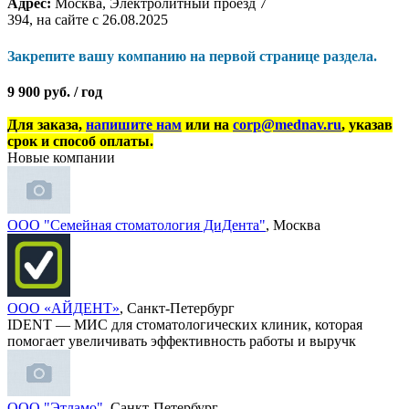
Адрес:
Москва, Электролитный проезд 7
394, на сайте с 26.08.2025
Закрепите вашу компанию на первой странице раздела.
9 900 руб. / год
Для заказа,
напишите нам
или на
corp@mednav.ru
, указав
срок и способ оплаты.
Новые компании
ООО "Семейная стоматология ДиДента"
, Москва
ООО «АЙДЕНТ»
, Санкт-Петербург
IDENT — МИС для стоматологических клиник, которая
помогает увеличивать эффективность работы и выручк
ООО "Этламо"
, Санкт-Петербург