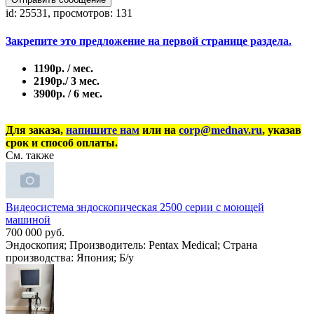
id: 25531, просмотров: 131
Закрепите это предложение на первой странице раздела.
1190р. / мес.
2190р./ 3 мес.
3900р. / 6 мес.
Для заказа,
напишите нам
или на
corp@mednav.ru
, указав
срок и способ оплаты.
См. также
Видеосистема зндоскопическая 2500 серии с моющей
машиной
700 000 руб.
Эндоскопия; Производитель: Pentax Medical; Страна
производства: Япония; Б/у