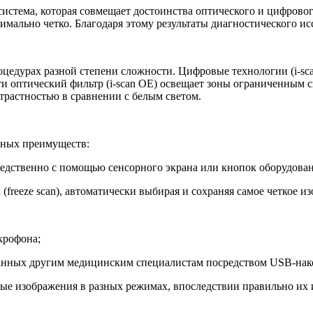
истема, которая совмещает достоинства оптического и цифрового
имально четко. Благодаря этому результаты диагностического 
роцедурах разной степени сложности. Цифровые технологии (i-s
и оптический фильтр (i-scan OЕ) освещает зоны ограниченным с
трастностью в сравнении с белым светом.
нных преимуществ:
едственно с помощью сенсорного экрана или кнопок оборудован
freeze scan), автоматически выбирая и сохраняя самое четкое и
крофона;
данных другим медицинским специалистам посредством USB-нак
ые изображения в разных режимах, впоследствии правильно их 