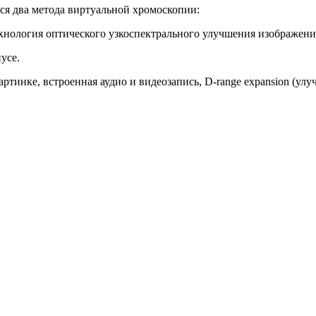
я два метода виртуальной хромоскопии:
хнология оптического узкоспектрального улучшения изображени
усе.
картинке, встроенная аудио и видеозапись, D-range expansion (ул