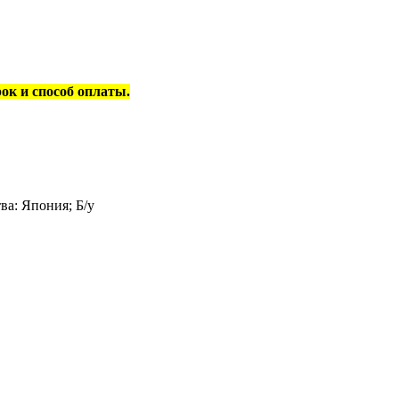
рок и способ оплаты.
ва: Япония; Б/у