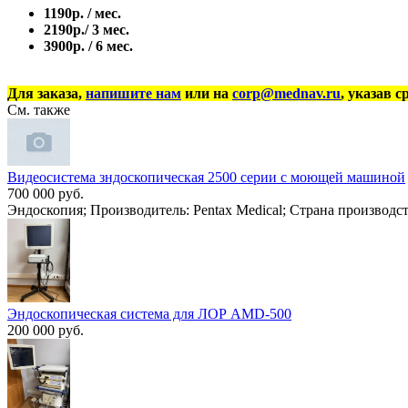
1190р. / мес.
2190р./ 3 мес.
3900р. / 6 мес.
Для заказа,
напишите нам
или на
corp@mednav.ru
, указав с
См. также
Видеосистема зндоскопическая 2500 серии с моющей машиной
700 000 руб.
Эндоскопия; Производитель: Pentax Medical; Страна производст
Эндоскопическая система для ЛОР AMD-500
200 000 руб.