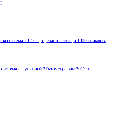
I
 система 2019г.в., сделано всего до 1000 снимков.
система с функцией 3D-томографии 2013г.в.