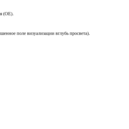
я (OE).
учшенное поле визуализации вглубь просвета).