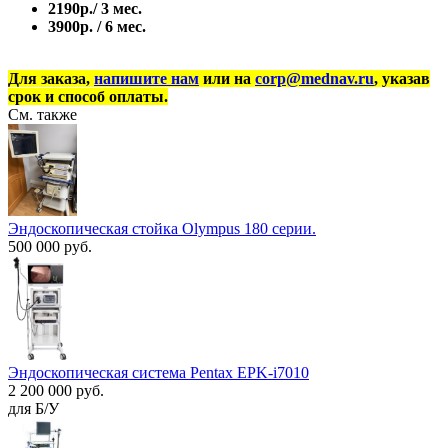
2190р./ 3 мес.
3900р. / 6 мес.
Для заказа,
напишите нам
или на
corp@mednav.ru
, указав
срок и способ оплаты.
См. также
Эндоскопическая стойка Olympus 180 серии.
500 000 руб.
Эндоскопическая система Pentax EPK-i7010
2 200 000 руб.
для Б/У