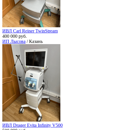
ИВЛ Сarl Reiner TwinStream
400 000 руб.
ИП Лысова
/ Казань
ИВЛ Drager Evita Infinity V500