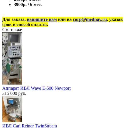
3900р. / 6 мес.
Для заказа,
напишите нам
или на
corp@mednav.ru
, указав
срок и способ оплаты.
См. также
Аппарат ИВЛ Wave E-500 Newport
315 000 руб.
ИВЛ Сarl Reiner TwinStream