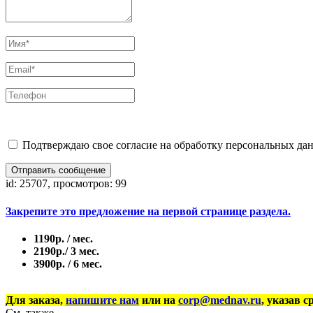
Подтверждаю свое согласие на обработку персональных дан
Отправить сообщение
id: 25707, просмотров: 99
Закрепите это предложение на первой странице раздела.
1190р. / мес.
2190р./ 3 мес.
3900р. / 6 мес.
Для заказа,
напишите нам
или на
corp@mednav.ru
, указав с
См. также