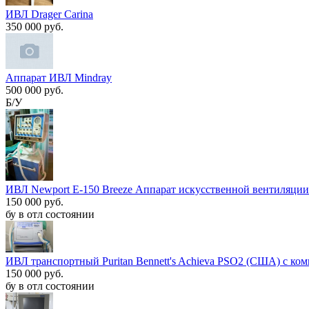
ИВЛ Drager Carina
350 000 руб.
Аппарат ИВЛ Mindray
500 000 руб.
Б/У
ИВЛ Newport E-150 Breeze Аппарат искусственной вентиляции 
150 000 руб.
бу в отл состоянии
ИВЛ транспортный Puritan Bennett's Achieva PSO2 (США) с ком
150 000 руб.
бу в отл состоянии