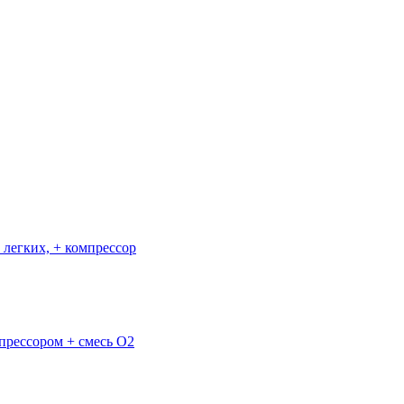
легких, + компрессор
прессором + смесь O2