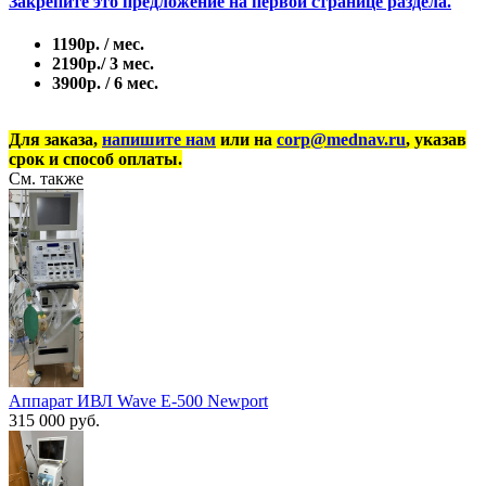
Закрепите это предложение на первой странице раздела.
1190р. / мес.
2190р./ 3 мес.
3900р. / 6 мес.
Для заказа,
напишите нам
или на
corp@mednav.ru
, указав
срок и способ оплаты.
См. также
Аппарат ИВЛ Wave E-500 Newport
315 000 руб.