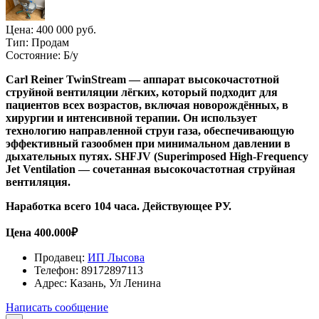
Цена:
400 000 руб.
Тип:
Продам
Состояние:
Б/у
Сarl Reiner TwinStream — аппарат высокочастотной
струйной вентиляции лёгких, который подходит для
пациентов всех возрастов, включая новорождённых, в
хирургии и интенсивной терапии. Он использует
технологию направленной струи газа, обеспечивающую
эффективный газообмен при минимальном давлении в
дыхательных путях. SHFJV (Superimposed High-Frequency
Jet Ventilation — сочетанная высокочастотная струйная
вентиляция.
Наработка всего 104 часа. Действующее РУ.
Цена 400.000₽
Продавец:
ИП Лысова
Телефон:
89172897113
Адрес:
Казань, Ул Ленина
Написать сообщение