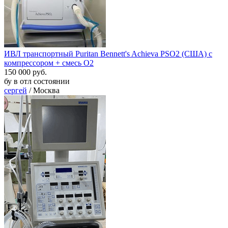
ИВЛ транспортный Puritan Bennett's Achieva PSO2 (США) с
компрессором + смесь O2
150 000 руб.
бу в отл состоянии
сергей
/ Москва