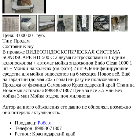
Цена:
3 000 001 руб.
Тип:
Продам
Состояние:
Б/у
В продаже ВИДЕОЭНДОСКОПИЧЕСКАЯ СИСТЕМА
SONOSCAPE HD-500 С 2 двумя гастроскопами и 1 одним
колоноскопом + автомат мойка эндоскопов Endo Clean 1000 1
шт + Мойки на колесах (см.фото) 2 шт +Дезинфицирующие
средства для мойки эндоскопов на 6 месяцев Новое всё. Ещё
на гарантии (до мая 2025 года) ни разу не пользовались
Продажа от физлица Самовывоз Краснодарский край Станица
Новомышастовская 89883671807 Цена за всё 3.5 млн Без
мойки 3 млн Мойка отдель пол миллиона
Автор данного объявления его давно не обновлял, возможно
оно потеряло актуальность.
Продавец:
Роберт
Телефон:
89883671807
Регион:
Краснодарский край