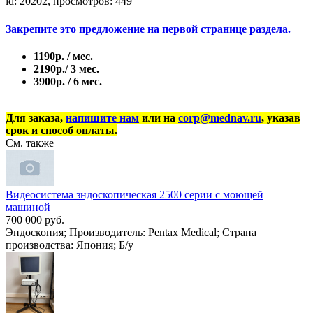
id: 20202, просмотров: 449
Закрепите это предложение на первой странице раздела.
1190р. / мес.
2190р./ 3 мес.
3900р. / 6 мес.
Для заказа,
напишите нам
или на
corp@mednav.ru
, указав
срок и способ оплаты.
См. также
Видеосистема зндоскопическая 2500 серии с моющей
машиной
700 000 руб.
Эндоскопия; Производитель: Pentax Medical; Страна
производства: Япония; Б/у