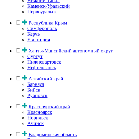
Нижний Тагил
Каменск-Уральский
Первоуральск
Республика Крым
Симферополь
Керчь
Евпатория
Ханты-Мансийский автономный округ
Сургут
Нижневартовск
Нефтеюганск
Алтайский край
Барнаул
Бийск
Рубцовск
Красноярский край
Красноярск
Норильск
Ачинск
Владимирская область