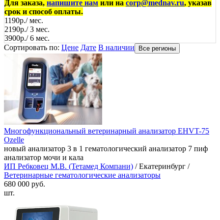
Для заказа,
напишите нам
или на
corp@mednav.ru
, указав
срок и способ оплаты.
1190р./ мес.
2190р./ 3 мес.
3900р./ 6 мес.
Сортировать по:
Цене
Дате
В наличии
Все регионы
Многофункциональный ветеринарный анализатор EHVT-75
Ozelle
новый анализатор 3 в 1 гематологический анализатор 7 пиф
анализатор мочи и кала
ИП Ребковец М.В. (Тетамед Компани)
/ Екатеринбург /
Ветеринарные гематологические анализаторы
680 000 руб.
шт.