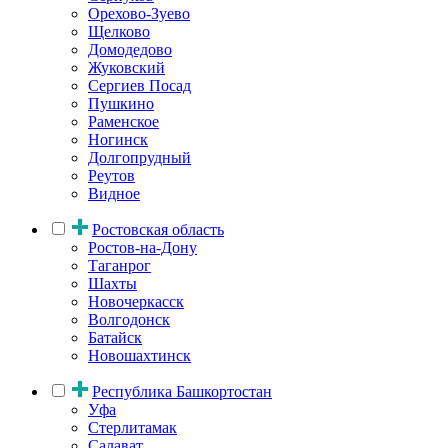
Орехово-Зуево
Щелково
Домодедово
Жуковский
Сергиев Посад
Пушкино
Раменское
Ногинск
Долгопрудный
Реутов
Видное
Ростовская область
Ростов-на-Дону
Таганрог
Шахты
Новочеркасск
Волгодонск
Батайск
Новошахтинск
Республика Башкортостан
Уфа
Стерлитамак
Салават