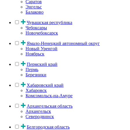
Саратов
Энгельс
Балаково
Чувашская республика
Чебоксары
Новочебоксарск
Ямало-Ненецкий автономный округ
Новый Уренгой
Ноябрьск
Пермский край
Пермь
Березники
Хабаровский край
Хабаровск
Комсомольск-на-Амуре
Архангельская область
Архангельск
Северодвинск
Белгородская область