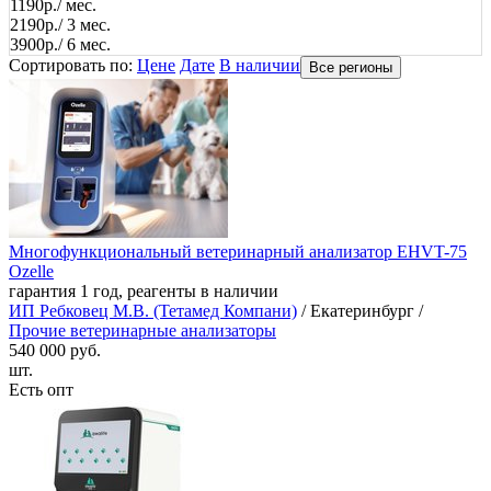
1190р./ мес.
2190р./ 3 мес.
3900р./ 6 мес.
Сортировать по:
Цене
Дате
В наличии
Все регионы
Многофункциональный ветеринарный анализатор EHVT-75
Ozelle
гарантия 1 год, реагенты в наличии
ИП Ребковец М.В. (Тетамед Компани)
/ Екатеринбург /
Прочие ветеринарные анализаторы
540 000 руб.
шт.
Есть опт