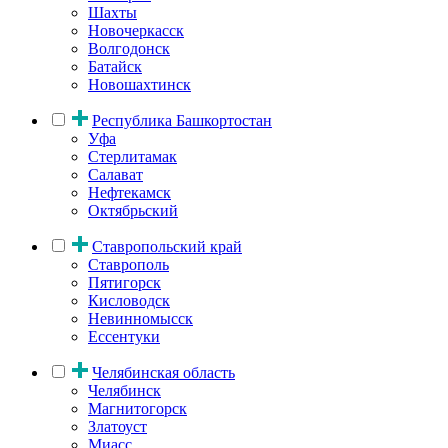
Шахты
Новочеркасск
Волгодонск
Батайск
Новошахтинск
Республика Башкортостан
Уфа
Стерлитамак
Салават
Нефтекамск
Октябрьский
Ставропольский край
Ставрополь
Пятигорск
Кисловодск
Невинномысск
Ессентуки
Челябинская область
Челябинск
Магнитогорск
Златоуст
Миасс