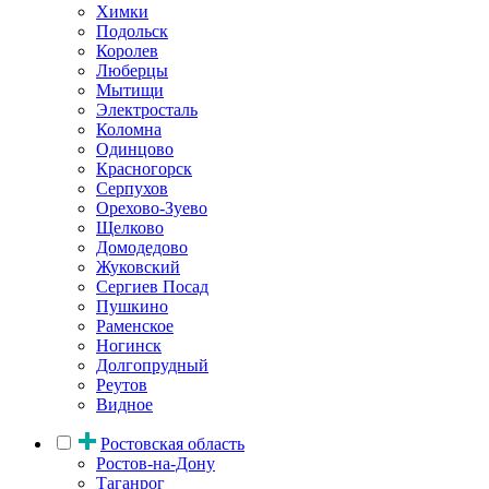
Химки
Подольск
Королев
Люберцы
Мытищи
Электросталь
Коломна
Одинцово
Красногорск
Серпухов
Орехово-Зуево
Щелково
Домодедово
Жуковский
Сергиев Посад
Пушкино
Раменское
Ногинск
Долгопрудный
Реутов
Видное
Ростовская область
Ростов-на-Дону
Таганрог