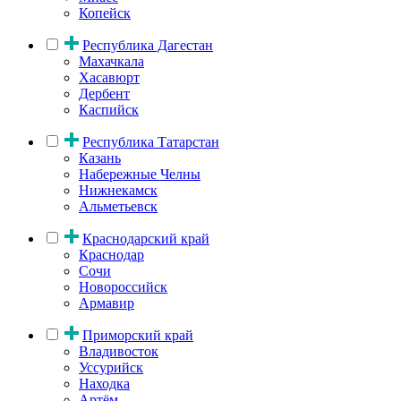
Копейск
Республика Дагестан
Махачкала
Хасавюрт
Дербент
Каспийск
Республика Татарстан
Казань
Набережные Челны
Нижнекамск
Альметьевск
Краснодарский край
Краснодар
Сочи
Новороссийск
Армавир
Приморский край
Владивосток
Уссурийск
Находка
Артём