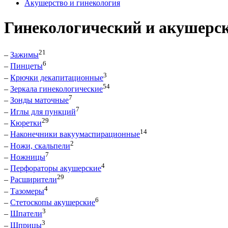
Акушерство и гинекология
Гинекологический и акушерс
21
–
Зажимы
6
–
Пинцеты
3
–
Крючки декапитационные
54
–
Зеркала гинекологические
7
–
Зонды маточные
7
–
Иглы для пункций
29
–
Кюретки
14
–
Наконечники вакуумаспирационные
2
–
Ножи, скальпели
7
–
Ножницы
4
–
Перфораторы акушерские
29
–
Расширители
4
–
Тазомеры
6
–
Стетоскопы акушерские
3
–
Шпатели
3
–
Шприцы