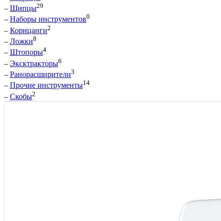
29
–
Щипцы
0
–
Наборы инструментов
2
–
Корнцанги
8
–
Ложки
4
–
Штопоры
6
–
Эксктракторы
3
–
Ранорасширители
14
–
Прочие инструменты
2
–
Скобы