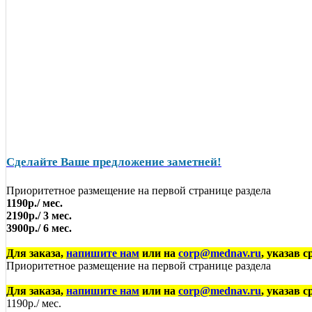
Сделайте Ваше предложение заметней!
Приоритетное размещение на первой странице раздела
1190р./ мес.
2190р./ 3 мес.
3900р./ 6 мес.
Для заказа,
напишите нам
или на
corp@mednav.ru
, указав 
Приоритетное размещение на первой странице раздела
Для заказа,
напишите нам
или на
corp@mednav.ru
, указав 
1190р./ мес.