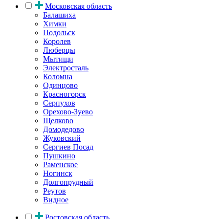
Московская область
Балашиха
Химки
Подольск
Королев
Люберцы
Мытищи
Электросталь
Коломна
Одинцово
Красногорск
Серпухов
Орехово-Зуево
Щелково
Домодедово
Жуковский
Сергиев Посад
Пушкино
Раменское
Ногинск
Долгопрудный
Реутов
Видное
Ростовская область