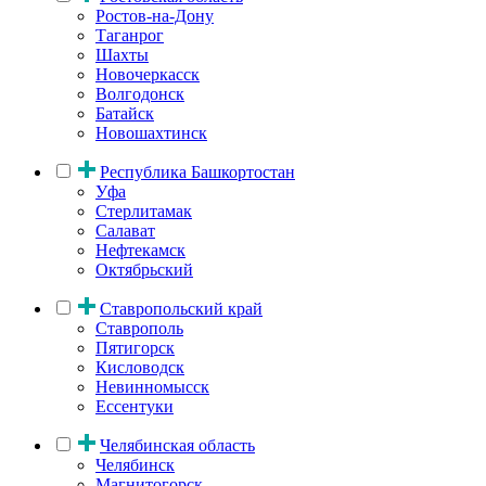
Ростов-на-Дону
Таганрог
Шахты
Новочеркасск
Волгодонск
Батайск
Новошахтинск
Республика Башкортостан
Уфа
Стерлитамак
Салават
Нефтекамск
Октябрьский
Ставропольский край
Ставрополь
Пятигорск
Кисловодск
Невинномысск
Ессентуки
Челябинская область
Челябинск
Магнитогорск