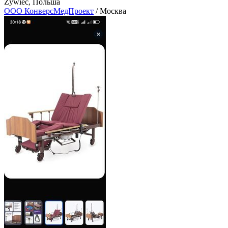
Zywiec, Польша
ООО КонверсМедПроект
/ Москва