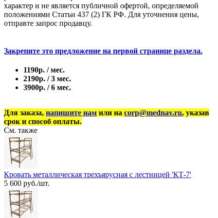
характер и не является публичной офертой, определяемой
положениями Статьи 437 (2) ГК РФ. Для уточнения цены,
отправте запрос продавцу.
Закрепите это предложение на первой странице раздела.
1190р. / мес.
2190р. / 3 мес.
3900р. / 6 мес.
Для заказа,
напишите нам
или на
corp@mednav.ru
, указав
срок и способ оплаты.
См. также
Кровать металлическая трехъярусная с лестницей 'КТ-7'
5 600 руб./шт.