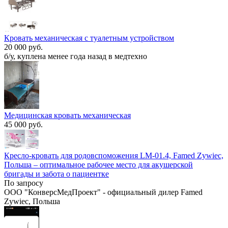
Кровать механическая с туалетным устройством
20 000 руб.
б/у, куплена менее года назад в медтехно
Медицинская кровать механическая
45 000 руб.
Кресло-кровать для родовспоможения LM-01.4, Famed Zywiec,
Польша – оптимальное рабочее место для акушерской
бригады и забота о пациентке
По запросу
ООО "КонверсМедПроект" - официальный дилер Famed
Zywiec, Польша