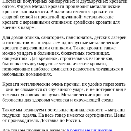
Поставки полуторных одноярусных и двухъярусных кроватей
оптом. Фирма Металл-кровати производит металлические
кровати эконом класса. В наличии имеются кровати со
сварной сеткой и прокатной пружиной; металлические
кровати с деревянными спинками; армейские кровати для
военных казарм.
Для домов отдыха, санаториев, пансионатов, детских лагерей
и интернатов мы предлагаем одноярусные металлические
кровати с деревянными спинками. Такие кровати также
можно увидеть в больницах, бюджетных гостиницах,
общежитиях. Для времянок, строительных вагончиков,
бытовок есть двухъярусные металлические кровати,
позволяющие наиболее компактно разместить трудящихся в
небольших помещениях.
Кровати металлические очень прочны, их удобно перевозить
– они не сломаются от случайного удара, и не потеряют вид в
тяжелых условиях погрузки. Металлические кровати
безопасны для здоровья человека и окружающей среды.
Также мы реализуем постельные принадлежности – матрацы,
подушки, одеяла. На весь товар имеются сертификаты. Цены
от производителя. Доставка по России.
Все товары продавца в разделе:
Кровати медицинские