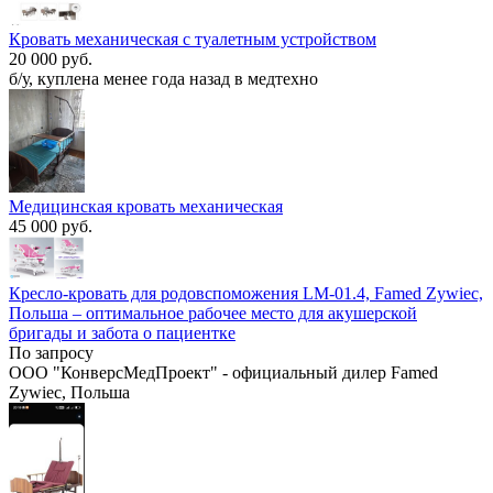
Кровать механическая с туалетным устройством
20 000 руб.
б/у, куплена менее года назад в медтехно
Медицинская кровать механическая
45 000 руб.
Кресло-кровать для родовспоможения LM-01.4, Famed Zywiec,
Польша – оптимальное рабочее место для акушерской
бригады и забота о пациентке
По запросу
ООО "КонверсМедПроект" - официальный дилер Famed
Zywiec, Польша