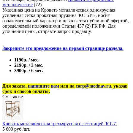
металлические
(72)
Указанная цена на Кровать металлическая одноярусная
усиленная сетка прокатная пружина 'КС-5У5', носит
ознакомительный характер и не является публичной офертой,
определяемой положениями Статьи 437 (2) ГК РФ. Для
уточнения цены, отправте запрос продавцу.
Закрепите это предложение на первой странице раздела.
1190р. / мес.
2190р. / 3 мес.
3900р. / 6 мес.
Для заказа,
напишите нам
или на
corp@mednav.ru
, указав
срок и способ оплаты.
См. также
Кровать металлическая трехъярусная с лестницей 'КТ-7'
5 600 руб./шт.