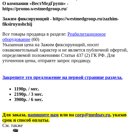
​О компании «ВестМедГрупп» -
https://promo.westmedgroup.ru/
Зажим фиксирующий - https://westmedgroup.ru/zazhim-
fiksiruyushchij
Все товары продавца в разделе:
Реабилитационное
оборудование
(60)
Указанная цена на Зажим фиксирующий, носит
ознакомительный характер и не является публичной офертой,
определяемой положениями Статьи 437 (2) ГК РФ. Для
уточнения цены, отправте запрос продавцу.
Закрепите это предложение на первой странице раздела.
1190р. / мес.
2190р. / 3 мес.
3900р. / 6 мес.
Для заказа,
напишите нам
или на
corp@mednav.ru
, указав
срок и способ оплаты.
См. также