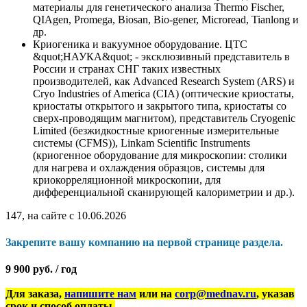
материалы для генетического анализа Thermo Fischer,
QIAgen, Promega, Biosan, Bio-gener, Microread, Tianlong и
др.
Криогеника и вакуумное оборудование. ЦТС
&quot;НАУКА&quot; - эксклюзивный представитель в
России и странах СНГ таких известных
производителей, как Advanced Research System (ARS) и
Cryo Industries of America (CIA) (оптические криостаты,
криостаты открытого и закрытого типа, криостаты со
сверх-проводящим магнитом), представитель Cryogenic
Limited (безжидкостные криогенные измерительные
системы (CFMS)), Linkam Scientific Instruments
(криогенное оборудование для микроскопии: столики
для нагрева и охлаждения образцов, системы для
криокорреляционной микроскопии, для
дифференциальной сканирующей калориметрии и др.).
147, на сайте с 10.06.2026
Закрепите вашу компанию на первой странице раздела.
9 900 руб. / год
Для заказа,
напишите нам
или на
corp@mednav.ru
, указав
срок и способ оплаты.