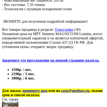
- Максимальный вес пациента: 205 кг
- Вес системы: 7,35 тонны
- Технология с нулевым испарением гелия
ЗBOHИTE для получения подробной информации!
Все товары продавца в разделе:
Томографы
(30)
Указанная цена на МРТ Siemens MAGNETOM Lumina, носит
ознакомительный характер и не является публичной офертой,
определяемой положениями Статьи 437 (2) ГК РФ. Для
уточнения цены, отправте запрос продавцу.
Закрепите это предложение на первой странице раздела.
1190р. / мес.
2190р. / 3 мес.
3900р. / 6 мес.
Для заказа,
напишите нам
или на
corp@mednav.ru
, указав
срок и способ оплаты.
См. также