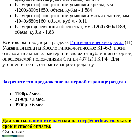
Размеры гофрокартонной упаковки кресла, мм
-1200х800х1650, объем, куб.м - 1,584
Размеры гофрокартонной упаковки мягких частей, мм
-1040х680х160, объем, куб.м - 0,11
Размеры деревянной обрешетки, мм -1260х860х1689,
объем, куб.м - 1,83
Все товары продавца в разделе:
Гинекологические кресла
(11)
Указанная цена на Кресло гинекологическое КГ-6-3, носит
ознакомительный характер и не является публичной офертой,
определяемой положениями Статьи 437 (2) ГК РФ. Для
уточнения цены, отправте запрос продавцу.
Закрепите это предложение на первой странице раздела.
1190р. / мес.
2190р. / 3 мес.
3900р. / 6 мес.
Для заказа,
напишите нам
или на
corp@mednav.ru
, указав
срок и способ оплаты.
См. также