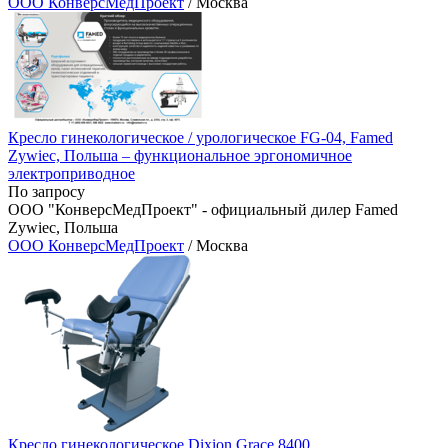
ООО КонверсМедПроект
/ Москва
Кресло гинекологическое / урологическое FG-04, Famed
Zywiec, Польша – функциональное эргономичное
электроприводное
По запросу
ООО "КонверсМедПроект" - официальный дилер Famed
Zywiec, Польша
ООО КонверсМедПроект
/ Москва
Кресло гинекологическое Dixion Grace 8400