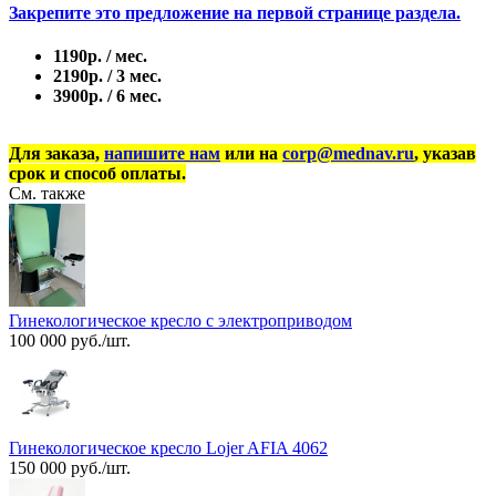
Закрепите это предложение на первой странице раздела.
1190р. / мес.
2190р. / 3 мес.
3900р. / 6 мес.
Для заказа,
напишите нам
или на
corp@mednav.ru
, указав
срок и способ оплаты.
См. также
Гинекологическое кресло с электроприводом
100 000 руб./шт.
Гинекологическое кресло Lojer AFIA 4062
150 000 руб./шт.