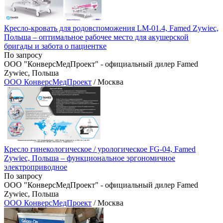
Кресло-кровать для родовспоможения LM-01.4, Famed Zywiec,
Польша – оптимальное рабочее место для акушерской
бригады и забота о пациентке
По запросу
ООО "КонверсМедПроект" - официальный дилер Famed
Zywiec, Польша
ООО КонверсМедПроект
/ Москва
Кресло гинекологическое / урологическое FG-04, Famed
Zywiec, Польша – функциональное эргономичное
электроприводное
По запросу
ООО "КонверсМедПроект" - официальный дилер Famed
Zywiec, Польша
ООО КонверсМедПроект
/ Москва