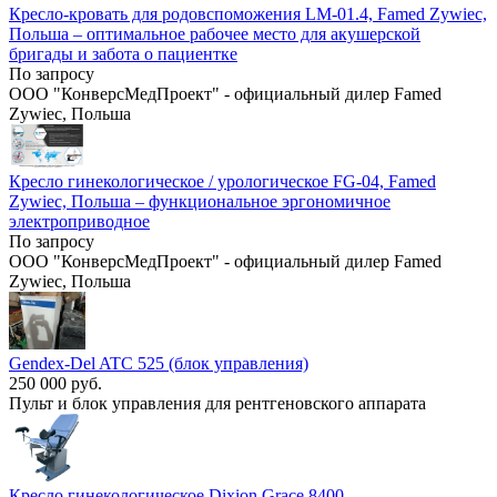
Кресло-кровать для родовспоможения LM-01.4, Famed Zywiec,
Польша – оптимальное рабочее место для акушерской
бригады и забота о пациентке
По запросу
ООО "КонверсМедПроект" - официальный дилер Famed
Zywiec, Польша
Кресло гинекологическое / урологическое FG-04, Famed
Zywiec, Польша – функциональное эргономичное
электроприводное
По запросу
ООО "КонверсМедПроект" - официальный дилер Famed
Zywiec, Польша
Gendex-Del ATC 525 (блок управления)
250 000 руб.
Пульт и блок управления для рентгеновского аппарата
Кресло гинекологическое Dixion Grace 8400