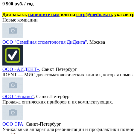
9 900 руб. / год
Для заказа,
напишите нам
или на
corp@mednav.ru
, указав с
Новые компании
ООО "Семейная стоматология ДиДента"
, Москва
ООО «АЙДЕНТ»
, Санкт-Петербург
IDENT — МИС для стоматологических клиник, которая помога
ООО "Этламо"
, Санкт-Петербург
Продажа оптических приборов и их комплектующих.
ООО ЭРА
, Санкт-Петербург
Уникальный аппарат для реабилитации и профилактики позво