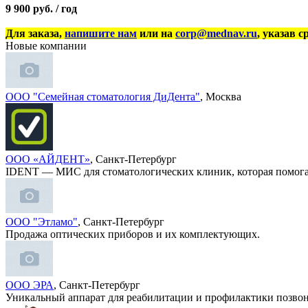
9 900 руб. / год
Для заказа,
напишите нам
или на
corp@mednav.ru
, указав с
Новые компании
ООО "Семейная стоматология ДиДента"
, Москва
ООО «АЙДЕНТ»
, Санкт-Петербург
IDENT — МИС для стоматологических клиник, которая помога
ООО "Этламо"
, Санкт-Петербург
Продажа оптических приборов и их комплектующих.
ООО ЭРА
, Санкт-Петербург
Уникальный аппарат для реабилитации и профилактики позво