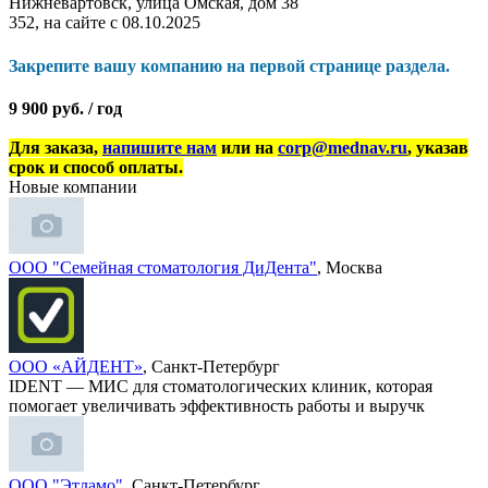
Нижневартовск, улица Омская, дом 38
352, на сайте с 08.10.2025
Закрепите вашу компанию на первой странице раздела.
9 900 руб. / год
Для заказа,
напишите нам
или на
corp@mednav.ru
, указав
срок и способ оплаты.
Новые компании
ООО "Семейная стоматология ДиДента"
, Москва
ООО «АЙДЕНТ»
, Санкт-Петербург
IDENT — МИС для стоматологических клиник, которая
помогает увеличивать эффективность работы и выручк
ООО "Этламо"
, Санкт-Петербург