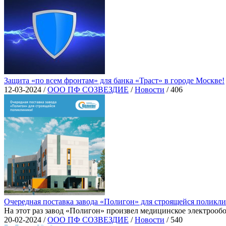
Защита «по всем фронтам» для банка «Траст» в городе Москве!
12-03-2024 /
ООО ПФ СОЗВЕЗДИЕ
/
Новости
/
406
Очередная поставка завода «Полигон» для строящейся поликл
На этот раз завод «Полигон» произвел медицинское электрообо
20-02-2024 /
ООО ПФ СОЗВЕЗДИЕ
/
Новости
/
540