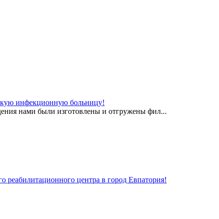
скую инфекционную больницу!
ения нами были изготовлены и отгружены фил...
го реабилитационного центра в город Евпатория!