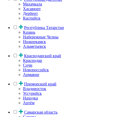
Махачкала
Хасавюрт
Дербент
Каспийск
Республика Татарстан
Казань
Набережные Челны
Нижнекамск
Альметьевск
Краснодарский край
Краснодар
Сочи
Новороссийск
Армавир
Приморский край
Владивосток
Уссурийск
Находка
Артём
Самарская область
Самара