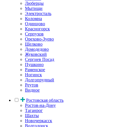
Люберцы
Мытищи
Электросталь
Коломна
Одинцово
Красногорск
Серпухов
Орехово-Зуево
Щелково
Домодедово
Жуковский
Сергиев Посад
Пушкино
Раменское
Ногинск
Долгопрудный
Реутов
Видное
Ростовская область
Ростов-на-Дону
Таганрог
Шахты
Новочеркасск
Волгодонск