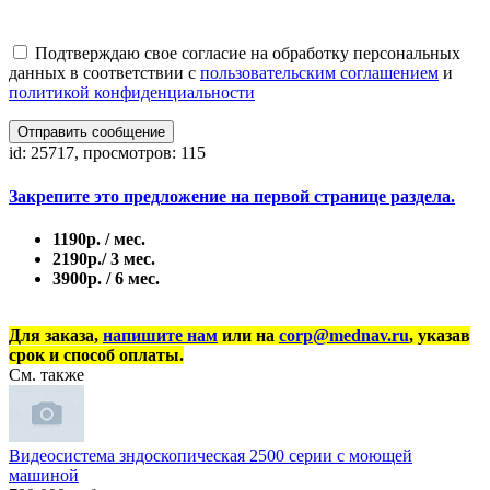
Подтверждаю свое согласие на обработку персональных
данных в соответствии с
пользовательским соглашением
и
политикой конфиденциальности
Отправить сообщение
id: 25717, просмотров: 115
Закрепите это предложение на первой странице раздела.
1190р. / мес.
2190р./ 3 мес.
3900р. / 6 мес.
Для заказа,
напишите нам
или на
corp@mednav.ru
, указав
срок и способ оплаты.
См. также
Видеосистема зндоскопическая 2500 серии с моющей
машиной