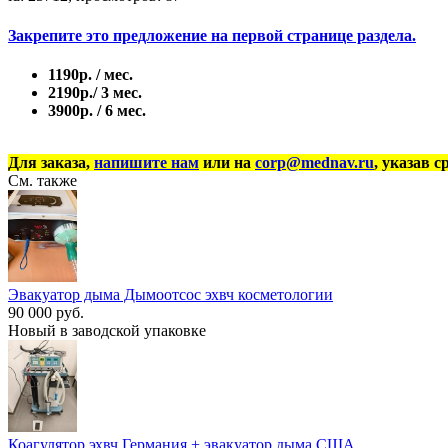
Закрепите это предложение на первой странице раздела.
1190р. / мес.
2190р./ 3 мес.
3900р. / 6 мес.
Для заказа,
напишите нам
или на
corp@mednav.ru
, указав с
См. также
Эвакуатор дыма Дымоотсoc эхвч косметологии
90 000 руб.
Новый в заводской упаковке
Коагулятор эхвч Германия + эвакуатор дыма США