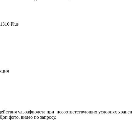
1310 Рlus
ляция
действия ульрафиолета при несоответствующих условиях хранени
Доп фото, видео по запросу.