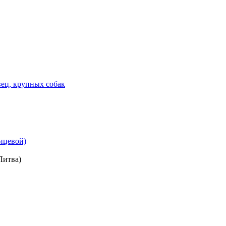
ец, крупных собак
ицевой)
Литва)