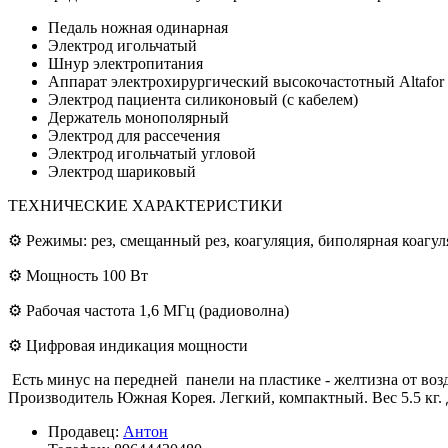
Педаль ножная одинарная
Электрод игольчатый
Шнур электропитания
Аппарат электрохирургический высокочастотный Аltаfоr 
Электрод пациента силиконовый (с кабелем)
Держатель монополярный
Электрод для рассечения
Электрод игольчатый угловой
Электрод шариковый
ТЕХНИЧЕСКИЕ ХАРАКТЕРИСТИКИ
⚙ Режимы: рез, смещанный рез, коагуляция, биполярная коагу
⚙ Мощность 100 Вт
⚙ Рабочая частота 1,6 МГц (радиоволна)
⚙ Цифровая индикация мощности
Есть минус на передней панели на пластике - желтизна от воз
Производитель Южнaя Кopeя. Легкий, компактный. Вес 5.5 кг. 
Продавец:
Антон