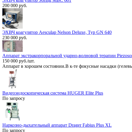
ЭХВЧ коагулятор Soring MBC 601
200 000 руб.
ЭХВЧ коагулятор Aesculap Nelson Deluxe, Typ GN 640
230 000 руб.
Аппарат экстракорпоральной ударно-волновой терапии Piezoso
150 000 руб./шт.
Аппарат в хорошем состоянии.В к-те фокусные насадки (гелевы
Видеоэндоскопическая система HUGER Elite Plus
По запросу
Наркозно-дыхательный аппарат Drager Fabius Plus XL
По запросу