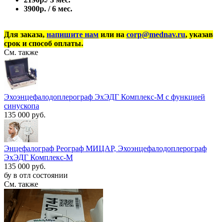
3900р. / 6 мес.
Для заказа,
напишите нам
или на
corp@mednav.ru
, указав
срок и способ оплаты.
См. также
Эхоэнцефалодоплерограф ЭхЭДГ Комплекс-М с функцией
синускопа
135 000 руб.
Энцефалограф Реограф МИЦАР, Эхоэнцефалодоплерограф
ЭхЭДГ Комплекс-М
135 000 руб.
бу в отл состоянии
См. также