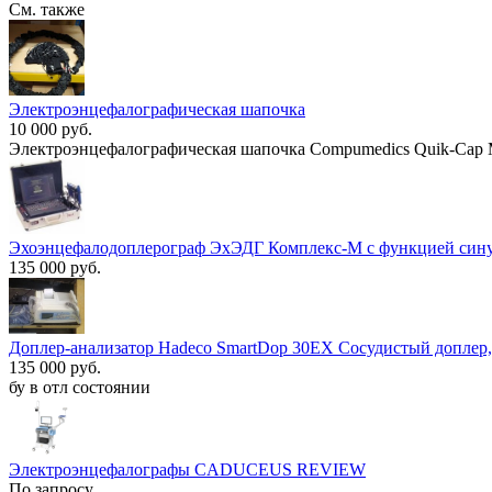
См. также
Электроэнцефалографическая шапочка
10 000 руб.
Электроэнцефалографическая шапочка Compumedics Quik-Cap
Эхоэнцефалодоплерограф ЭхЭДГ Комплекс-М с функцией син
135 000 руб.
Доплер-анализатор Hadeco SmartDop 30EX Сосудистый допле
135 000 руб.
бу в отл состоянии
Электроэнцефалографы CADUCEUS REVIEW
По запросу