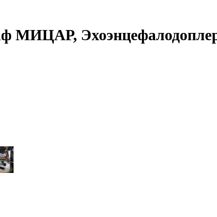
аф МИЦАР, Эхоэнцефалодопле