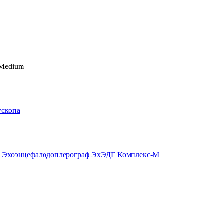
 Medium
ускопа
р, Эхоэнцефалодоплерограф ЭхЭДГ Комплекс-М