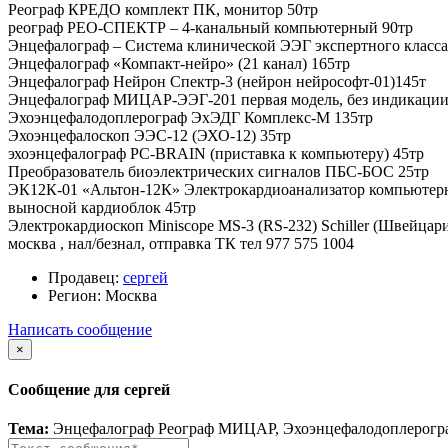
Реограф КРЕДО комплект ПК, монитор 50тр
реограф РЕО-СПЕКТР – 4-канальный компьютерный 90тр
Энцефалограф – Система клинической ЭЭГ экспертного кла
Энцефалограф «Компакт-нейро» (21 канал) 165тр
Энцефалограф Нейрон Спектр-3 (нейрон нейрософт-01)145т
Энцефалограф МИЦАР-ЭЭГ-201 первая модель, без индикации 
Эхоэнцефалодоплерограф ЭхЭДГ Комплекс-М 135тр
Эхоэнцефалоскоп ЭЭС-12 (ЭХО-12) 35тр
эхоэнцефалограф PC-BRAIN (приставка к компьютеру) 45тр
Преобразователь биоэлектрических сигналов ПБС-БОС 25тр
ЭК12К-01 «Альтон-12К» Электрокардиоанализатор компьюте
выносной кардиоблок 45тр
Электрокардиоскоп Miniscope MS-3 (RS-232) Schiller (Швейцари
москва , нал/безнал, отправка ТК тел 977 575 1004
Продавец:
сергей
Регион:
Москва
Написать сообщение
×
Сообщение для сергей
Тема:
Энцефалограф Реограф МИЦАР, Эхоэнцефалодоплерогр