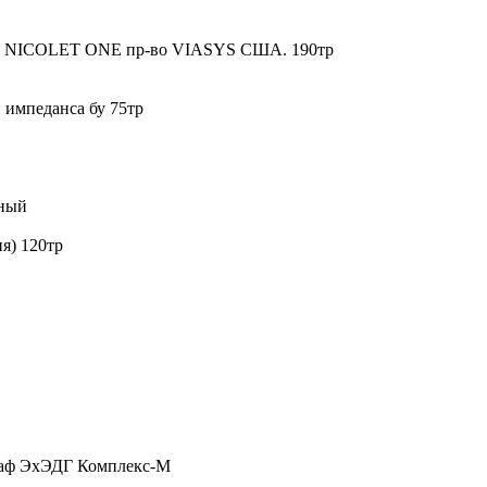
сса NICOLET ONE пр-во VIASYS США. 190тр
импеданса бу 75тр
рный
я) 120тр
аф ЭхЭДГ Комплекс-М