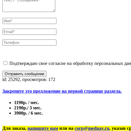
Подтверждаю свое согласие на обработку персональных дан
Отправить сообщение
id: 25292, просмотров: 172
Закрепите это предложение на первой странице раздела.
1190р. / мес.
2190р./ 3 мес.
3900р. / 6 мес.
Для заказа,
напишите нам
или на
corp@mednav.ru
, указав с