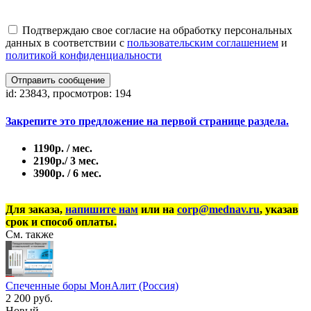
Подтверждаю свое согласие на обработку персональных
данных в соответствии с
пользовательским соглашением
и
политикой конфиденциальности
Отправить сообщение
id: 23843, просмотров: 194
Закрепите это предложение на первой странице раздела.
1190р. / мес.
2190р./ 3 мес.
3900р. / 6 мес.
Для заказа,
напишите нам
или на
corp@mednav.ru
, указав
срок и способ оплаты.
См. также
Спеченные боры МонАлит (Россия)
2 200 руб.
Новый