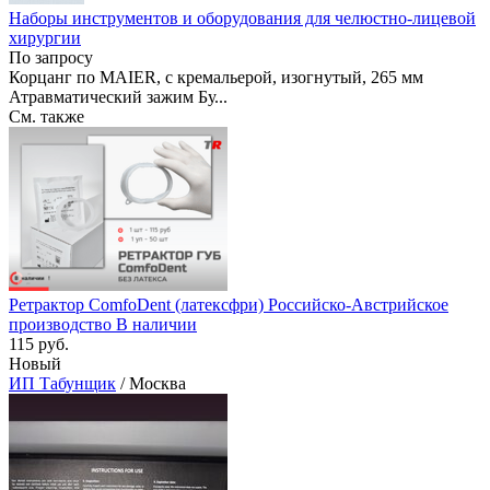
Наборы инструментов и оборудования для челюстно-лицевой
хирургии
По запросу
Корцанг по MAIER, с кремальерой, изогнутый, 265 мм
Атравматический зажим Бу...
См. также
Ретрактор ComfoDent (латексфри) Российско-Австрийское
производство В наличии
115 руб.
Новый
ИП Табунщик
/ Москва