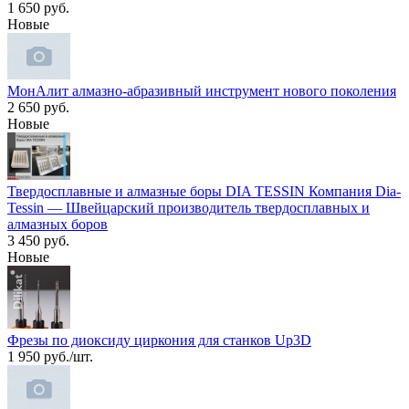
1 650 руб.
Новые
МонАлит алмазно-абразивный инструмент нового поколения
2 650 руб.
Новые
Твердосплавные и алмазные боры DIA TESSIN Компания Dia-
Tessin — Швейцарский производитель твердосплавных и
алмазных боров
3 450 руб.
Новые
Фрезы по диоксиду циркония для станков Up3D
1 950 руб./шт.