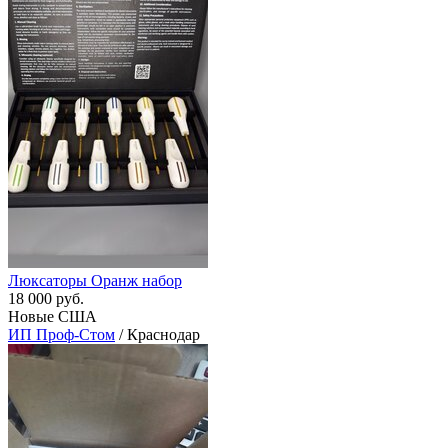
Люксаторы Оранж набор
18 000 руб.
Новые США
ИП Проф-Стом
/ Краснодар