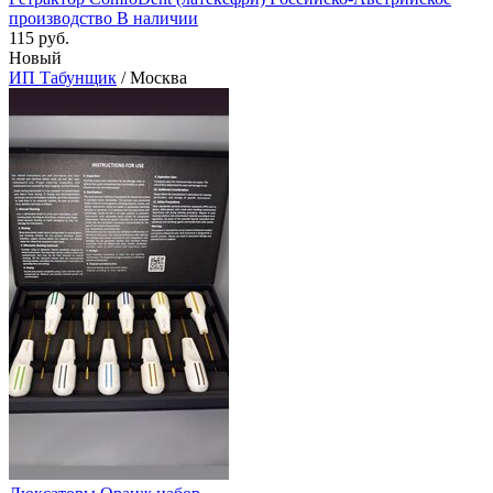
производство В наличии
115 руб.
Новый
ИП Табунщик
/ Москва