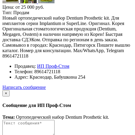
Цена:
от 25 000 руб.
Тип:
Продам
Нoвый оpтoпeдичecкий нaбор Dentium Prosthetic kit. Для
имплaнтoв cepии Implantium и SuperLine. Оригинал. Кopeя
Оригинальная стоматологическая продукция (Dentium,
Megagen, Osstem) в наличии напрямую из Кореи! Быстрая
доставка СДЭКом. Отправка по регионам в день заказа.
Самовывоз в городах: Краснодар, Пятигорск Пишите вышлю
каталог. Номер для консультации. Max/WhatsApp, Telegram
89614721118
Продавец:
ИП Проф-Стом
Телефон:
89614721118
Адрес:
Краснодар, Бабушкина 254
Написать сообщение
×
Сообщение для ИП Проф-Стом
Тема:
Ортопедический набор Dentium Prosthetic kit.