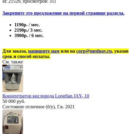
id: 21529, просмотров: 311
Закрепите это предложение на первой странице раздела.
1190р. / мес.
2190р./ 3 мес.
3900р. / 6 мес.
Для заказа,
напишите нам
или на
corp@mednav.ru
, указав
срок и способ оплаты.
См. также
Концентратор кислорода Longfian JAY- 10
50 000 руб.
Состояние отличное (б/у), Г.в. 2021