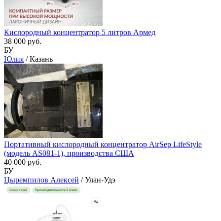
Кислородный концентратор 5 литров Армед
38 000 руб.
БУ
Юлия
/ Казань
Портативный кислородный концентратор AirSep LifeStyle
(модель AS081-1), производства США
40 000 руб.
БУ
Цыремпилов Алексей
/ Улан-Удэ