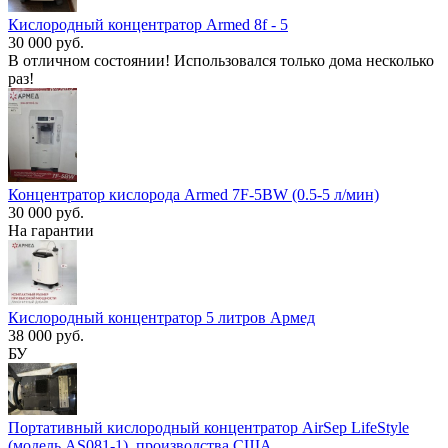
Кислородный концентратор Armed 8f - 5
30 000 руб.
В отличном состоянии! Использовался только дома несколько
раз!
Концентратор кислорода Armed 7F-5BW (0.5-5 л/мин)
30 000 руб.
На гарантии
Кислородный концентратор 5 литров Армед
38 000 руб.
БУ
Портативный кислородный концентратор AirSep LifeStyle
(модель AS081-1), производства США