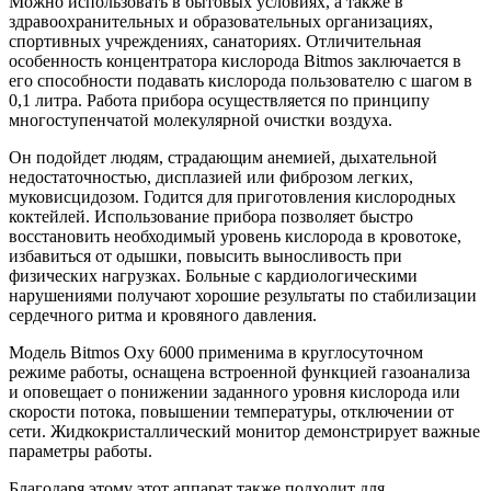
Можно использовать в бытовых условиях, а также в
здравоохранительных и образовательных организациях,
спортивных учреждениях, санаториях. Отличительная
особенность концентратора кислорода Bitmos заключается в
его способности подавать кислорода пользователю с шагом в
0,1 литра. Работа прибора осуществляется по принципу
многоступенчатой молекулярной очистки воздуха.
Он подойдет людям, страдающим анемией, дыхательной
недостаточностью, дисплазией или фиброзом легких,
муковисцидозом. Годится для приготовления кислородных
коктейлей. Использование прибора позволяет быстро
восстановить необходимый уровень кислорода в кровотоке,
избавиться от одышки, повысить выносливость при
физических нагрузках. Больные с кардиологическими
нарушениями получают хорошие результаты по стабилизации
сердечного ритма и кровяного давления.
Модель Bitmos Oxy 6000 применима в круглосуточном
режиме работы, оснащена встроенной функцией газоанализа
и оповещает о понижении заданного уровня кислорода или
скорости потока, повышении температуры, отключении от
сети. Жидкокристаллический монитор демонстрирует важные
параметры работы.
Благодаря этому этот аппарат также подходит для