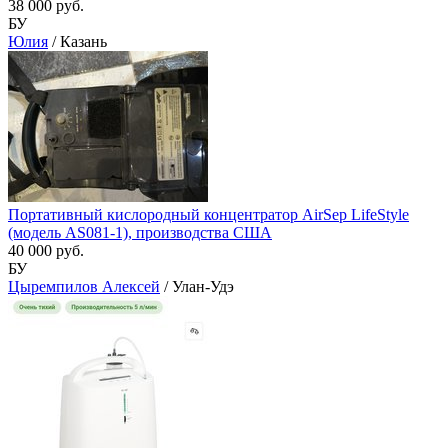
38 000 руб.
БУ
Юлия
/ Казань
Портативный кислородный концентратор AirSep LifeStyle
(модель AS081-1), производства США
40 000 руб.
БУ
Цыремпилов Алексей
/ Улан-Удэ