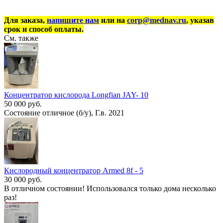
Для заказа,
напишите нам
или на
corp@mednav.ru
, указав
срок и способ оплаты.
См. также
Концентратор кислорода Longfian JAY- 10
50 000 руб.
Состояние отличное (б/у), Г.в. 2021
Кислородный концентратор Armed 8f - 5
30 000 руб.
В отличном состоянии! Использовался только дома несколько
раз!