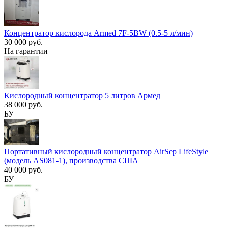
Концентратор кислорода Armed 7F-5BW (0.5-5 л/мин)
30 000 руб.
На гарантии
Кислородный концентратор 5 литров Армед
38 000 руб.
БУ
Портативный кислородный концентратор AirSep LifeStyle
(модель AS081-1), производства США
40 000 руб.
БУ