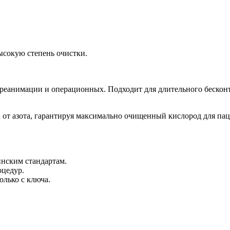
ысокую степень очистки.
 реанимации и операционных. Подходит для длительного бескон
а от азота, гарантируя максимально очищенный кислород для па
инским стандартам.
оцедур.
олько с ключа.