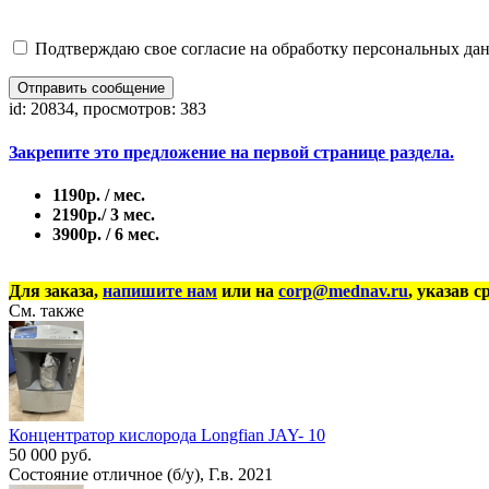
Подтверждаю свое согласие на обработку персональных дан
Отправить сообщение
id: 20834, просмотров: 383
Закрепите это предложение на первой странице раздела.
1190р. / мес.
2190р./ 3 мес.
3900р. / 6 мес.
Для заказа,
напишите нам
или на
corp@mednav.ru
, указав с
См. также
Концентратор кислорода Longfian JAY- 10
50 000 руб.
Состояние отличное (б/у), Г.в. 2021