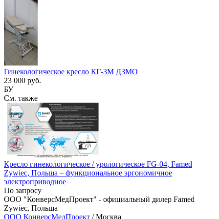
Гинекологическое кресло КГ-3М ДЗМО
23 000 руб.
БУ
См. также
Кресло гинекологическое / урологическое FG-04, Famed
Zywiec, Польша – функциональное эргономичное
электроприводное
По запросу
ООО "КонверсМедПроект" - официальный дилер Famed
Zywiec, Польша
ООО КонверсМедПроект
/ Москва