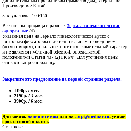
дополнительным проводником (дымоотводом), стерильное.
Производство: Китай
Зав. упаковка: 100/150
Все товары продавца в разделе:
Зеркала гинекологические
одноразовые
(4)
Указанная цена на Зеркало гинекологическое Куско с
винтовым фиксатором и дополнительным проводником
(дымоотводом), стерильное, носит ознакомительный характер
и не является публичной офертой, определяемой
положениями Статьи 437 (2) ГК РФ. Для уточнения цены,
отправте запрос продавцу.
Закрепите это предложение на первой странице раздела.
1190р. / мес.
2190р. / 3 мес.
3900р. / 6 мес.
Для заказа,
напишите нам
или на
corp@mednav.ru
, указав
срок и способ оплаты.
См. также