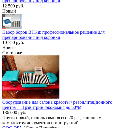
препарирования под коронки
12 500 руб.
Новый
Набор боров BTKit: профессиональное решение для
препарирования под коронки
10 750 руб.
Новые
См. также
Оборудование для салона красоты / реабилитационного
центра — Грэвитрин (экономия до 50%)
136 000 руб.
Почти новый, использован всего 20 раз, с полным
комплектом документов и инструкций.
ООО ЭРА
/ Санкт-Петербург