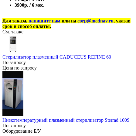
3900р. / 6 мес.
Для заказа,
напишите нам
или на
corp@mednav.ru
, указав
срок и способ оплаты.
См. также
Стерилизатор плазменный CADUCEUS REFINE 60
По запросу
Цена по запросу
Низкотемпературный плазменный стерилизатор Sterrad 100S
По запросу
Оборудование Б/У