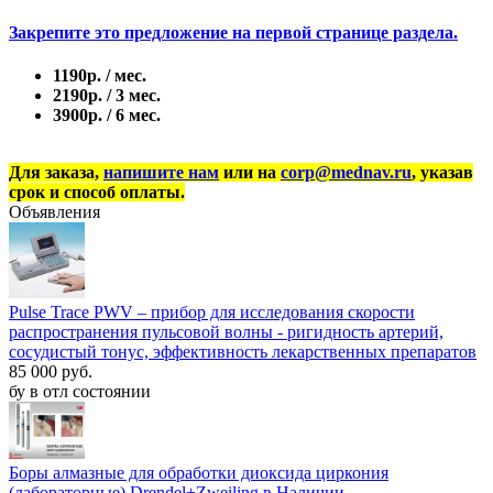
Закрепите это предложение на первой странице раздела.
1190р. / мес.
2190р. / 3 мес.
3900р. / 6 мес.
Для заказа,
напишите нам
или на
corp@mednav.ru
, указав
срок и способ оплаты.
Объявления
Pulse Trace PWV – прибор для исследования скорости
распространения пульсовой волны - ригидность артерий,
сосудистый тонус, эффективность лекарственных препаратов
85 000 руб.
бу в отл состоянии
Боры алмазные для обработки диоксида циркония
(лабораторные) Drendel+Zweiling в Наличии